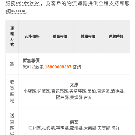
服務，為客戶的物流運輸提供全程支持和服
務。
運
輸
起步價格
重量報價
體積報價
運輸時效
方
式
暫無報價
無
您可以致電
15800008387
咨詢
取
太原
貨
小店區,迎澤區,杏花嶺區,尖草坪區,萬柏,晉源區,清徐縣,
區
陽曲縣,婁煩縣,古交
域
送
貨
崇左
區
江州區,扶綏縣,寧明縣,龍州縣,大新縣,天等縣,憑祥
域