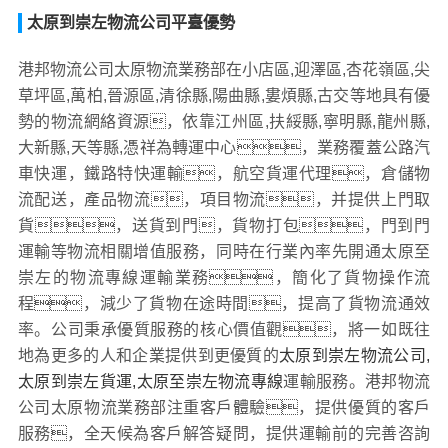
太原到崇左物流公司平臺優勢
港邦物流公司太原物流業務部在小店區,迎澤區,杏花嶺區,尖
草坪區,萬柏,晉源區,清徐縣,陽曲縣,婁煩縣,古交等地具有優
勢的物流網絡資源，依靠江州區,扶綏縣,寧明縣,龍州縣,
大新縣,天等縣,憑祥為轉運中心，業務覆蓋公路汽
車快運，鐵路特快運輸，航空貨運代理，倉儲物
流配送，產品物流，項目物流，并提供上門取
貨，送貨到門，貨物打包，門到門
運輸等物流相關增值服務，同時在行業內率先開通太原至
崇左的物流專線運輸業務，簡化了貨物操作流
程，減少了貨物在途時間，提高了貨物流通效
率。公司秉承優質服務的核心價值觀，將一如既往
地為更多的人和企業提供到更優質的
太原到崇左物流公司,
太原到崇左貨運,太原至崇左物流專線
運輸服務。港邦物流
公司太原物流業務部注重客戶體驗，提供優質的客戶
服務，全天候為客戶解答疑問，提供運輸前的完善咨詢