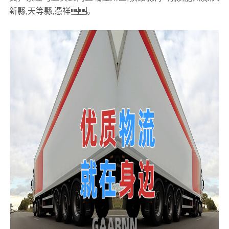
新縣,天等縣,憑祥。