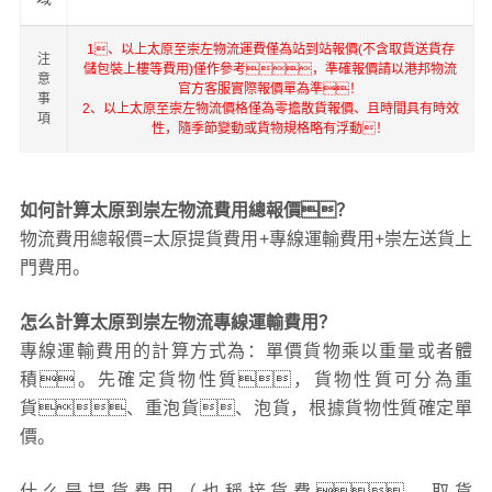
1、以上太原至崇左物流運費僅為站到站報價(不含取貨送貨存
注
儲包裝上樓等費用)僅作參考，準確報價請以港邦物流
意
官方客服實際報價單為準！
事
2、以上太原至崇左物流價格僅為零擔散貨報價、且時間具有時效
項
性，隨季節變動或貨物規格略有浮動！
如何計算太原到崇左物流費用總報價？
物流費用總報價=太原提貨費用+專線運輸費用+崇左送貨上
門費用。
怎么計算太原到崇左物流專線運輸費用？
專線運輸費用的計算方式為：單價貨物乘以重量或者體
積。先確定貨物性質，貨物性質可分為重
貨、重泡貨、泡貨，根據貨物性質確定單
價。
什么是提貨費用（也稱接貨費、取貨