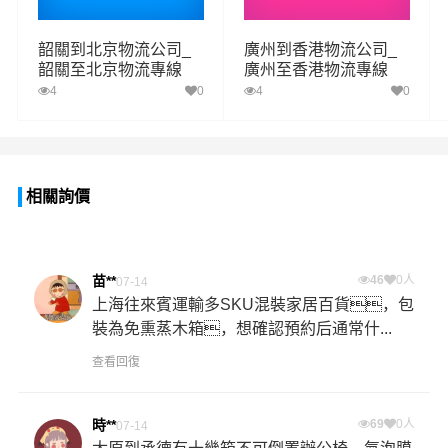
韶關到北京物流公司_
廣州到香港物流公司_
韶關至北京物流專線
廣州至香港物流專線
4
0
4
0
相關詢價
苗**
46
0人
07-14
上海往來賓運輸多SKU混裝家居百貨，包
裝為免熏蒸木箱，想確認預約后通常什...
查看回復
時**
69
0人
07-14