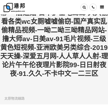
亚洲九九-日韩va-日本三级中文字
幕-一眉道姑-日本护士毛茸茸-久久偷
看各类wc女厕嘘嘘偷窃-国产真实乱
偷精品视频-一呦二呦三呦精品网站-
撸大师av-日美av-91毛片视频-三级
黄色短视频-亚洲欧美另类综合-2019
天天操-深爱五月网-人人草人人射-理
论片午午伦夜理片影院99-日日射夜
夜-91.久久-不卡中文一二三区
太原物流線路
2