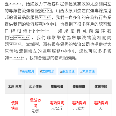
臺，始終致力于為客戶提供優質高效的太原到崇左
的專線物流運輸服務。山西太原到崇左貨運專線是港
邦的優質品牌服務，我們一直多年的在為各行各業
提供我們的物流服務，也得到了很多客戶的認可和
口碑相傳，如果您有意向選擇我
們，我們非常樂意為您解決物流相關問
題。當然，還有很多優秀的
物流公司
也提供從太
原發物流到崇左的運輸服務，您也可以多多咨
詢，找到合適您的物流服務商。
#
#
#
#
崇左物流
太原物流
崇左貨運
太原貨運
太原-崇左
起步價格
重量報價
體積報價
運輸時效
電話咨
優質
電話咨詢
電話咨詢
電話咨詢
詢
快運
元/公斤
元/立方
天
元/票