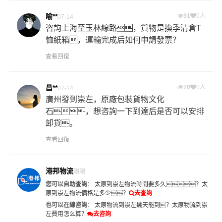
喻**
91
0人
07-14
咨詢上海至玉林線路，貨物是換季清倉T
恤紙箱，運輸完成后如何申請發票？
查看回復
昌**
70
0人
07-14
廣州發到崇左，原廠包裝貨物文化
石，想咨詢一下到達后是否可以安排
卸貨。
查看回復
港邦物流
剛剛
您可以自助查詢
：
太原到崇左物流時間要多久？
太
原到崇左物流價格是多少？
去查詢
也可以在線咨詢
：
太原物流到崇左幾天能到？
太原物流到崇
左費用怎么算？
去咨詢