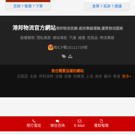
咨詢 ? 報價 ? 下單
查單 ? 投訴 ? 建議
港邦物流官方網站
港邦物流官網-高效專線運輸,優質物流服務
版權聲明
隱私條款
網站導航
汽運
線路
危險品
物流專線
粵ICP備16111739號
我也需要這樣的網站
石家莊
太原
呼和浩特
沈陽
長春
哈爾濱
上海
南京
蘇州
寧波
更多+
撥打電話
微信咨詢
E-Mail
獲取報價