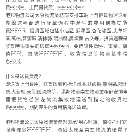
費、上門提貨費）？
港邦物流公司太原物流業務部安排車輛上門把貨物運送到
專線運輸商進行配載過程中產生的費用稱為提貨
費，提貨區域包括小店區,迎澤區,杏花嶺區,尖草坪
區,萬柏,晉源區,清徐縣,陽曲縣,婁煩縣,古交等，提貨過程是
發貨時很重要的環節，要確認件數、重量、體
積、包裝、收貨信息等物流基本信
息。
什么是送貨費用？
即送貨上門費用，送貨區域包括江州區,扶綏縣,寧明縣,龍州
縣,大新縣,天等縣,憑祥等，港邦物流崇左物流業務部安排車
輛把貨物從崇左物流集散地運送到指定的收貨地
點，期間產生的費用稱為送貨費。
港邦物流公司太原物流業務部秉承“用心呵護，值得托付”的
服務理念，憑借太原至崇左物流的優質平