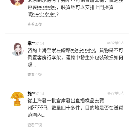
太原到承德有十幾箱不可倒置辦公椅，氣泡膜
包裹，裝貨地可以安排上門提貨
嗎？
查看回復
章**
32
0人
07-14
咨詢上海至崇左線路，貨物是不可
倒置客房行李架，運輸中發生外包裝破損如何
處...
查看回復
施**
77
0人
07-14
從上海發一批倉庫發出直播樣品去賀
州，數量四十多件，目的地是否在送貨
范圍內...
查看回復