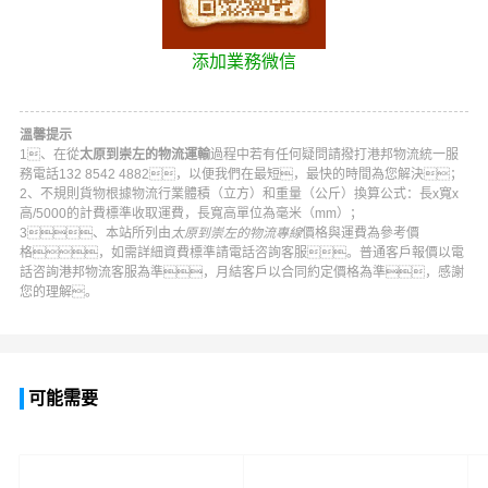
添加業務微信
溫馨提示
1、在從
太原到崇左的物流運輸
過程中若有任何疑問請撥打
港邦物流
統一服
務電話
132 8542 4882
，以便我們在最短，最快的時間為您解決；
2、不規則貨物根據物流行業體積（立方）和重量（公斤）換算公式：長x寬x
高/5000的計費標準收取運費，長寬高單位為毫米（mm）；
3、本站所列由
太原到崇左的物流專線
價格與運費為參考價
格，如需詳細資費標準請電話咨詢客服。普通客戶報價以電
話咨詢
港邦物流
客服為準，月結客戶以合同約定價格為準，感謝
您的理解。
可能需要