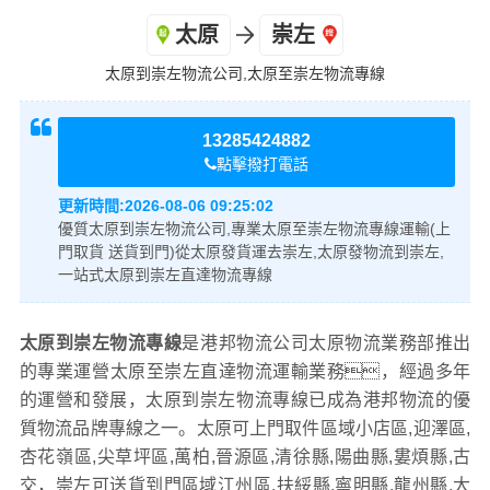
太原
崇左
太原到崇左物流公司,太原至崇左物流專線
1
0
13285424882
點擊撥打電話
+
更新時間:
2026-08-06 09:25:02
優質太原到崇左物流公司,專業太原至崇左物流專線運輸(上
門取貨 送貨到門)從太原發貨運去崇左,太原發物流到崇左,
一站式太原到崇左直達物流專線
太原到崇左物流專線
是港邦物流公司太原物流業務部推出
的專業運營太原至崇左直達物流運輸業務，經過多年
的運營和發展，太原到崇左物流專線已成為港邦物流的優
質物流品牌專線之一。太原可上門取件區域小店區,迎澤區,
杏花嶺區,尖草坪區,萬柏,晉源區,清徐縣,陽曲縣,婁煩縣,古
交，崇左可送貨到門區域江州區,扶綏縣,寧明縣,龍州縣,大