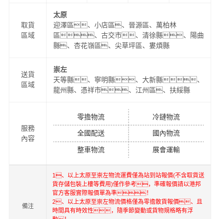
太原
取貨
迎澤區、小店區、晉源區、萬柏林
區域
區、古交市、清徐縣、陽曲
縣、杏花嶺區、尖草坪區、婁煩縣
崇左
送貨
天等縣、寧明縣、大新縣、
區域
龍州縣、憑祥市、江州區、扶綏縣
零擔物流
冷鏈物流
服務
全國配送
國內物流
內容
整車物流
展會運輸
1、以上
太原
至
崇左
物流運費僅為站到站報價(不含取貨送
貨存儲包裝上樓等費用)僅作參考，準確報價請以港邦
官方客服實際報價單為準！
2、以上
太原
至
崇左
物流價格僅為零擔散貨報價、且
備注
時間具有時效性，隨季節變動或貨物規格略有浮