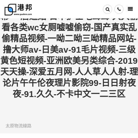
亚洲九九-日韩va-日本三级中文字
幕-一眉道姑-日本护士毛茸茸-久久偷
看各类wc女厕嘘嘘偷窃-国产真实乱
偷精品视频-一呦二呦三呦精品网站-
撸大师av-日美av-91毛片视频-三级
黄色短视频-亚洲欧美另类综合-2019
天天操-深爱五月网-人人草人人射-理
论片午午伦夜理片影院99-日日射夜
夜-91.久久-不卡中文一二三区
太原物流線路
2