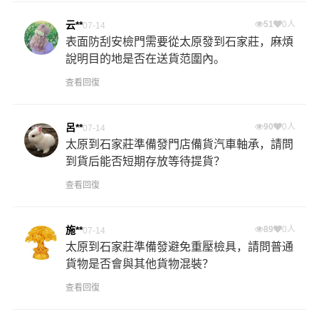
云**
51
0人
07-14
表面防刮安檢門需要從太原發到石家莊，麻煩
說明目的地是否在送貨范圍內。
查看回復
呂**
90
0人
07-14
太原到石家莊準備發門店備貨汽車軸承，請問
到貨后能否短期存放等待提貨？
查看回復
施**
89
0人
07-14
太原到石家莊準備發避免重壓檢具，請問普通
貨物是否會與其他貨物混裝？
查看回復