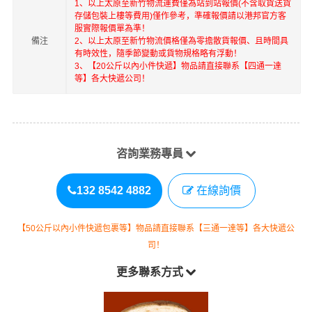
1、以上
太原
至
新竹
物流運費僅為站到站報價(不含取貨送貨
存儲包裝上樓等費用)僅作參考，準確報價請以港邦官方客
服實際報價單為準！
備注
2、以上
太原
至
新竹
物流價格僅為零擔散貨報價、且時間具
有時效性，隨季節變動或貨物規格略有浮動！
3、【20公斤以內小件快遞】物品請直接聯系【四通一達
等】各大快遞公司！
咨詢業務專員
132 8542 4882
在線詢價
【50公斤以內小件快遞包裹等】物品請直接聯系【三通一達等】各大快遞公
司！
更多聯系方式