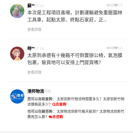
蘇**
53
0人
07-14
本次是工程項目進場，計劃運輸避免重壓園林
工具車，起點太原、終點石家莊，正...
查看回復
時**
69
0人
07-14
太原到承德有十幾箱不可倒置辦公椅，氣泡膜
包裹，裝貨地可以安排上門提貨嗎？
查看回復
港邦物流
剛剛
您可以自助查詢
：
太原到新竹物流時間要多久？
太原到新竹物
流價格是多少？
去查詢
也可以在線咨詢
：
太原物流到新竹幾天能到？
太原物流到新竹
費用怎么算？
去咨詢