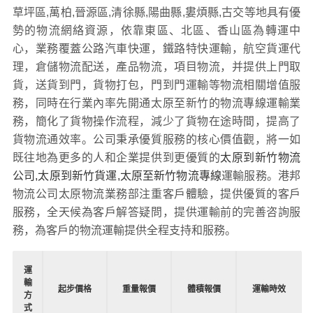
草坪區,萬柏,晉源區,清徐縣,陽曲縣,婁煩縣,古交等地具有優
勢的物流網絡資源，依靠東區、北區、香山區為轉運中
心，業務覆蓋公路汽車快運，鐵路特快運輸，航空貨運代
理，倉儲物流配送，產品物流，項目物流，并提供上門取
貨，送貨到門，貨物打包，門到門運輸等物流相關增值服
務，同時在行業內率先開通太原至新竹的物流專線運輸業
務，簡化了貨物操作流程，減少了貨物在途時間，提高了
貨物流通效率。公司秉承優質服務的核心價值觀，將一如
既往地為更多的人和企業提供到更優質的
太原到新竹物流
公司,太原到新竹貨運,太原至新竹物流專線
運輸服務。港邦
物流公司太原物流業務部注重客戶體驗，提供優質的客戶
服務，全天候為客戶解答疑問，提供運輸前的完善咨詢服
務，為客戶的物流運輸提供全程支持和服務。
運
輸
起步價格
重量報價
體積報價
運輸時效
方
式