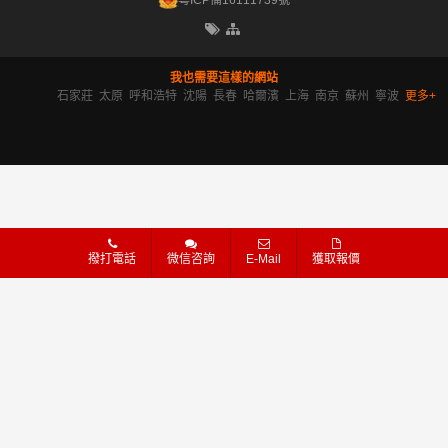
粵ICP備16111739號
我也需要這樣的網站
石家莊
太原
呼和浩特
沈陽
長春
哈爾濱
上海
南京
蘇州
寧波
更多+
撥打電話
微信咨詢
E-Mail
獲取報價