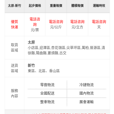
太原-新竹
起步價格
重量報價
體積報價
運輸時效
電話咨
優質
電話咨詢
電話咨詢
電話咨詢
詢
快運
元/公斤
元/立方
天
元/票
太原
取貨
小店區,迎澤區,杏花嶺區,尖草坪區,萬柏,晉源區,清
區域
徐縣,陽曲縣,婁煩縣,古交
送貨
新竹
區域
東區、北區、香山區
零擔物流
冷鏈物流
服務
全國配送
國內物流
內容
整車物流
展會運輸