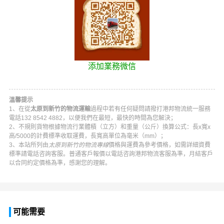
添加業務微信
溫馨提示
1、在從
太原到新竹的物流運輸
過程中若有任何疑問請撥打
港邦物流
統一服務
電話
132 8542 4882
，以便我們在最短，最快的時間為您解決；
2、不規則貨物根據物流行業體積（立方）和重量（公斤）換算公式：長x寬x
高/5000的計費標準收取運費，長寬高單位為毫米（mm）；
3、本站所列由
太原到新竹的物流專線
價格與運費為參考價格，如需詳細資費
標準請電話咨詢客服。普通客戶報價以電話咨詢
港邦物流
客服為準，月結客戶
以合同約定價格為準，感謝您的理解。
可能需要