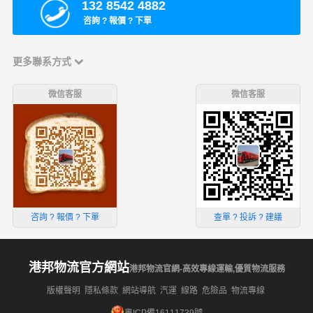
132 8542 4882
咨詢 ? 報價 ? 下單
更多聯系方式
微信客服
微信客服
咨詢 ? 報價 ? 下單
查單 ? 投訴 ? 建議
港邦物流官方網站
港邦物流官網-高效專線運輸,優質物流服務
版權聲明
隱私條款
網站導航
汽運
線路
危險品
物流專線