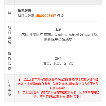
暫無報價
無
您可以致電
15800008387
咨詢
取
太原
貨
小店區,迎澤區,杏花嶺區,尖草坪區,萬柏,晉源區,清徐縣,
區
陽曲縣,婁煩縣,古交
域
送
貨
新竹
區
東區、北區、香山區
域
1、以上太原至新竹物流運費僅為站到站報價(不含取貨送貨存儲
注
包裝上樓等費用)僅作參考，準確報價請以港邦物流官方客服實際
意
報價單為準！
事
2、以上太原至新竹物流價格僅為零擔散貨報價、且時間具有時效
項
性，隨季節變動或貨物規格略有浮動！