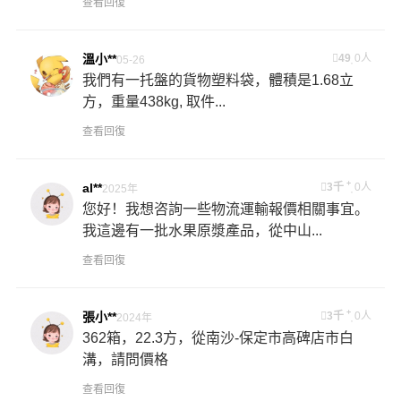
查看回復
溫小**
49
0人
05-26
我們有一托盤的貨物塑料袋，體積是1.68立
方，重量438kg, 取件...
查看回復
+
al**
3千
0人
2025年
您好！我想咨詢一些物流運輸報價相關事宜。
我這邊有一批水果原漿產品，從中山...
查看回復
+
張小**
3千
0人
2024年
362箱，22.3方，從南沙-保定市高碑店市白
溝，請問價格
查看回復