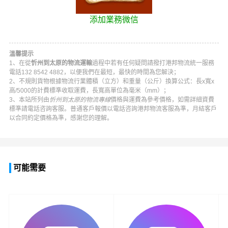
添加業務微信
溫馨提示
1、在從
忻州到太原的物流運輸
過程中若有任何疑問請撥打
港邦物流
統一服務
電話
132 8542 4882
，以便我們在最短，最快的時間為您解決；
2、不規則貨物根據物流行業體積（立方）和重量（公斤）換算公式：長x寬x
高/5000的計費標準收取運費，長寬高單位為毫米（mm）；
3、本站所列由
忻州到太原的物流專線
價格與運費為參考價格，如需詳細資費
標準請電話咨詢客服。普通客戶報價以電話咨詢
港邦物流
客服為準，月結客戶
以合同約定價格為準，感謝您的理解。
可能需要