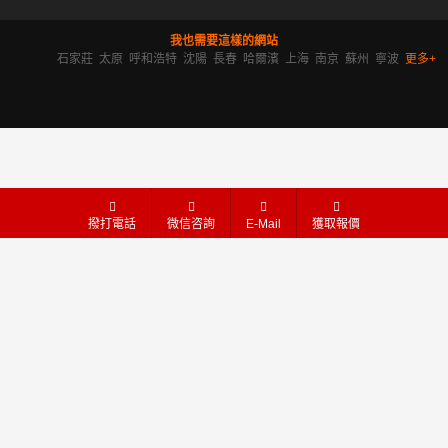
我也需要這樣的網站
石家莊
太原
呼和浩特
沈陽
長春
哈爾濱
上海
南京
蘇州
寧波
更多+
撥打電話
微信咨詢
E-Mail
獲取報價