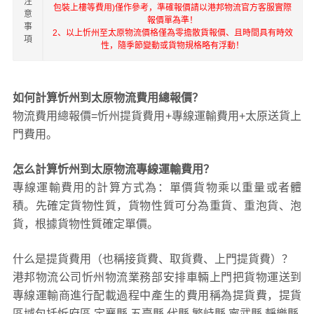
注
包裝上樓等費用)僅作參考，準確報價請以港邦物流官方客服實際
意
報價單為準！
事
2、以上忻州至太原物流價格僅為零擔散貨報價、且時間具有時效
項
性，隨季節變動或貨物規格略有浮動！
如何計算忻州到太原物流費用總報價？
物流費用總報價=忻州提貨費用+專線運輸費用+太原送貨上
門費用。
怎么計算忻州到太原物流專線運輸費用？
專線運輸費用的計算方式為：單價貨物乘以重量或者體
積。先確定貨物性質，貨物性質可分為重貨、重泡貨、泡
貨，根據貨物性質確定單價。
什么是提貨費用（也稱接貨費、取貨費、上門提貨費）？
港邦物流公司忻州物流業務部安排車輛上門把貨物運送到
專線運輸商進行配載過程中產生的費用稱為提貨費，提貨
區域包括忻府區,定襄縣,五臺縣,代縣,繁峙縣,寧武縣,靜樂縣,