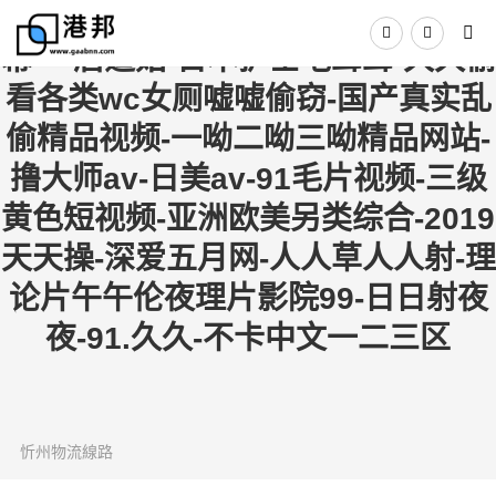
亚洲九九-日韩va-日本三级中文字
幕-一眉道姑-日本护士毛茸茸-久久偷
看各类wc女厕嘘嘘偷窃-国产真实乱
偷精品视频-一呦二呦三呦精品网站-
撸大师av-日美av-91毛片视频-三级
黄色短视频-亚洲欧美另类综合-2019
天天操-深爱五月网-人人草人人射-理
论片午午伦夜理片影院99-日日射夜
夜-91.久久-不卡中文一二三区
忻州物流線路
2