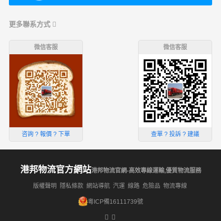
更多聯系方式
微信客服
微信客服
咨詢 ? 報價 ? 下單
查單 ? 投訴 ? 建議
港邦物流官方網站
港邦物流官網-高效專線運輸,優質物流服務
版權聲明
隱私條款
網站導航
汽運
線路
危險品
物流專線
粵ICP備16111739號