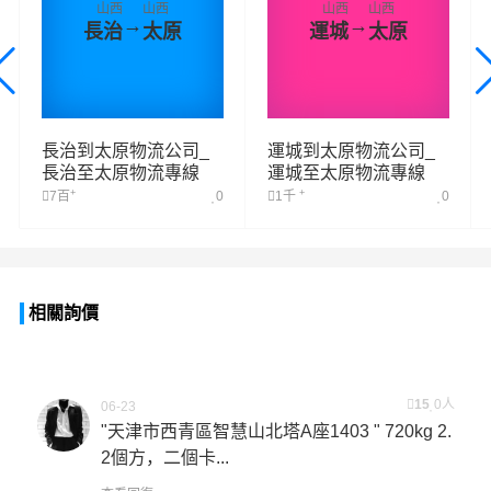
山西
山西
山西
山西
→
→
長治
太原
運城
太原
長治到太原物流公司_
運城到太原物流公司_
長治至太原物流專線
運城至太原物流專線
+
+
7百
0
1千
0
相關詢價
15
0人
06-23
"天津市西青區智慧山北塔A座1403 " 720kg 2.
2個方，二個卡...