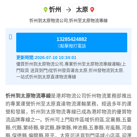
忻州
太原
忻州到太原物流公司,忻州至太原物流專線
1
0
13285424882
點擊撥打電話
+
更新時間:
2026-07-10 10:34:01
優質忻州到太原物流公司,專業忻州至太原物流專線運輸(上
門取貨 送貨到門)從忻州發貨運去太原,忻州發物流到太原,
一站式忻州到太原直達物流專線
忻州到太原物流專線
是港邦物流公司忻州物流業務部推出
的專業運營忻州至太原直達物流運輸業務，經過多年的運
營和發展，忻州到太原物流專線已成為港邦物流的優質物
流品牌專線之一。忻州可上門取件區域忻府區,定襄縣,五臺
縣,代縣,繁峙縣,寧武縣,靜樂縣,神池縣,五寨縣,岢嵐縣,河曲
縣,保德縣,偏關縣,原平，太原可送貨到門區域小店區,迎澤