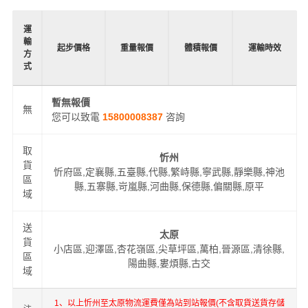
運
輸
起步價格
重量報價
體積報價
運輸時效
方
式
暫無報價
無
您可以致電
15800008387
咨詢
取
忻州
貨
忻府區,定襄縣,五臺縣,代縣,繁峙縣,寧武縣,靜樂縣,神池
區
縣,五寨縣,岢嵐縣,河曲縣,保德縣,偏關縣,原平
域
送
太原
貨
小店區,迎澤區,杏花嶺區,尖草坪區,萬柏,晉源區,清徐縣,
區
陽曲縣,婁煩縣,古交
域
1、以上忻州至太原物流運費僅為站到站報價(不含取貨送貨存儲