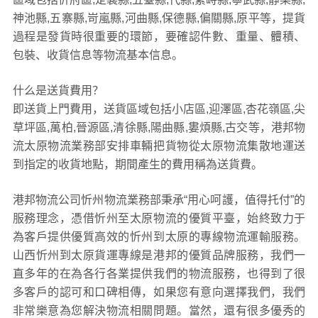
神池縣,五寨縣,岢嵐縣,河曲縣,保德縣,偏關縣,原平等，提貨
過程是發貨時很重要的環節，要確認件數、重量、體積、
包裝、收貨信息等物流基本信息。
什么是送貨費用？
即送貨上門費用，送貨區域包括小店區,迎澤區,杏花嶺區,尖
草坪區,萬柏,晉源區,清徐縣,陽曲縣,婁煩縣,古交等，港邦物
流太原物流業務部安排車輛把貨物從太原物流集散地運送
到指定的收貨地點，期間產生的費用稱為送貨費。
港邦物流公司忻州物流業務部秉承“用心呵護，值得托付”的
服務理念，憑借忻州至太原物流的優質平臺，始終致力于
為客戶提供優質高效的忻州到太原的專線物流運輸服務。
山西忻州到太原貨運專線是港邦的優質品牌服務，我們一
直多年的在為各行各業提供我們的物流服務，也得到了很
多客戶的認可和口碑相傳，如果您有意向選擇我們，我們
非常樂意為您解決物流相關問題。當然，還有很多優秀的