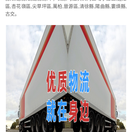
區,杏花嶺區,尖草坪區,萬柏,晉源區,清徐縣,陽曲縣,婁煩縣,
古交。