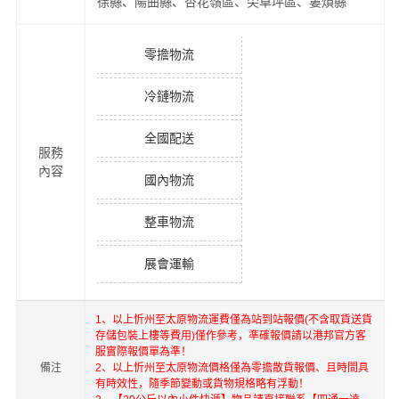
徐縣、陽曲縣、杏花嶺區、尖草坪區、婁煩縣
零擔物流
冷鏈物流
全國配送
服務
內容
國內物流
整車物流
展會運輸
1、以上
忻州
至
太原
物流運費僅為站到站報價(不含取貨送貨
存儲包裝上樓等費用)僅作參考，準確報價請以港邦官方客
服實際報價單為準！
備注
2、以上
忻州
至
太原
物流價格僅為零擔散貨報價、且時間具
有時效性，隨季節變動或貨物規格略有浮動！