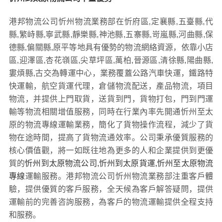
港邦物流公司忻州物流業務部在忻府區,定襄縣,五臺縣,代
縣,繁峙縣,寧武縣,靜樂縣,神池縣,五寨縣,岢嵐縣,河曲縣,保
德縣,偏關縣,原平等地具有優勢的物流網絡資源，依靠小店
區,迎澤區,杏花嶺區,尖草坪區,萬柏,晉源區,清徐縣,陽曲縣,
婁煩縣,古交為轉運中心，業務覆蓋公路汽車快運，鐵路特
快運輸，航空貨運代理，倉儲物流配送，產品物流，項目
物流，并提供上門取貨，送貨到門，貨物打包，門到門運
輸等物流相關增值服務，同時在行業內率先開通忻州至太
原的物流專線運輸業務，簡化了貨物操作流程，減少了貨
物在途時間，提高了貨物流通效率。公司秉承優質服務的
核心價值觀，將一如既往地為更多的人和企業提供到更優
質的
忻州到太原物流公司,忻州到太原貨運,忻州至太原物流
專線
運輸服務。港邦物流公司忻州物流業務部注重客戶體
驗，提供優質的客戶服務，全天候為客戶解答疑問，提供
運輸前的完善咨詢服務，為客戶的物流運輸提供全程支持
和服務。