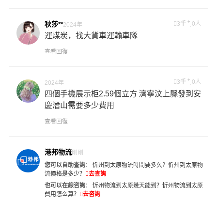
+
秋莎**
3千
0人
2024年
運煤炭，找大貨車運輸車隊
查看回復
+
3千
0人
2024年
四個手機展示柜2.59個立方 濟寧汶上縣發到安
慶潛山需要多少費用
查看回復
港邦物流
剛剛
您可以自助查詢
：
忻州到太原物流時間要多久？
忻州到太原物
流價格是多少？
去查詢
也可以在線咨詢
：
忻州物流到太原幾天能到？
忻州物流到太原
費用怎么算？
去咨詢