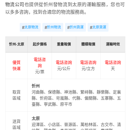
物流公司
也提供從忻州發物流到太原的運輸服務，您也可
以多多咨詢，找到合適您的物流服務商。
#
#
#
#
太原物流
忻州物流
忻州貨運
太原貨運
忻州-太原
起步價格
重量報價
體積報價
運輸時效
電話咨
優質
電話咨詢
電話咨詢
電話咨詢
詢
快運
元/公斤
元/立方
天
元/票
忻州
取貨
河曲縣、保德縣、神池縣、繁峙縣、靜樂縣、定襄
區域
縣、忻府區、岢嵐縣、代縣、偏關縣、五寨縣、五
臺縣、寧武縣、原平市
太原
送貨
迎澤區、小店區、晉源區、萬柏林區、古交市、清
區域